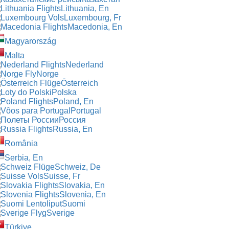
Lithuania, En
Luxembourg, Fr
Macedonia, En
Magyarország
Malta
Nederland
Norge
Österreich
Polska
Poland, En
Portugal
Россия
Russia, En
România
Serbia, En
Schweiz, De
Suisse, Fr
Slovakia, En
Slovenia, En
Suomi
Sverige
Türkiye