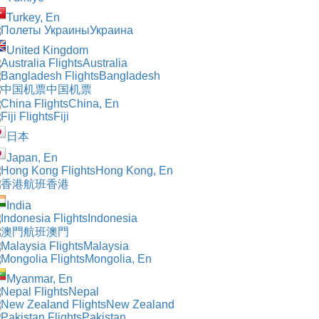
Turkey, En
Украина
United Kingdom
Australia
Bangladesh
中国机票
China, En
Fiji
日本
Japan, En
Hong Kong, En
香港
India
Indonesia
澳門
Malaysia
Mongolia, En
Myanmar, En
Nepal
New Zealand
Pakistan