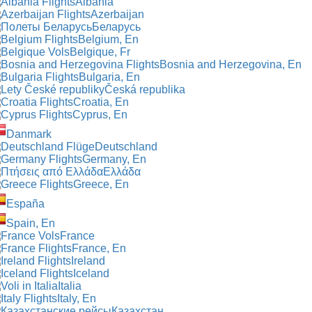
Albania
Azerbaijan
Беларусь
Belgium, En
Belgique, Fr
Bosnia and Herzegovina, En
Bulgaria, En
Česká republika
Croatia, En
Cyprus, En
Danmark
Deutschland
Germany, En
Ελλάδα
Greece, En
España
Spain, En
France
France, En
Ireland
Iceland
Italia
Italy, En
Казахстан