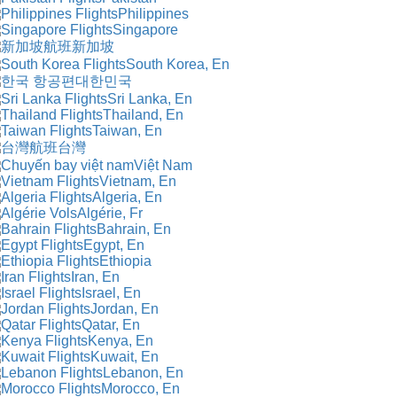
Philippines
Singapore
新加坡
South Korea, En
대한민국
Sri Lanka, En
Thailand, En
Taiwan, En
台灣
Việt Nam
Vietnam, En
Algeria, En
Algérie, Fr
Bahrain, En
Egypt, En
Ethiopia
Iran, En
Israel, En
Jordan, En
Qatar, En
Kenya, En
Kuwait, En
Lebanon, En
Morocco, En