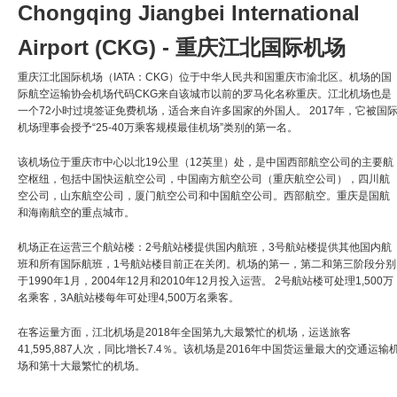
Chongqing Jiangbei International
Airport (CKG) - 重庆江北国际机场
重庆江北国际机场（IATA：CKG）位于中华人民共和国重庆市渝北区。机场的国
际航空运输协会机场代码CKG来自该城市以前的罗马化名称重庆。江北机场也是
一个72小时过境签证免费机场，适合来自许多国家的外国人。 2017年，它被国
机场理事会授予“25-40万乘客规模最佳机场”类别的第一名。
该机场位于重庆市中心以北19公里（12英里）处，是中国西部航空公司的主要航
空枢纽，包括中国快运航空公司，中国南方航空公司（重庆航空公司），四川航
空公司，山东航空公司，厦门航空公司和中国航空公司。西部航空。重庆是国航
和海南航空的重点城市。
机场正在运营三个航站楼：2号航站楼提供国内航班，3号航站楼提供其他国内航
班和所有国际航班，1号航站楼目前正在关闭。机场的第一，第二和第三阶段分别
于1990年1月，2004年12月和2010年12月投入运营。 2号航站楼可处理1,500万
名乘客，3A航站楼每年可处理4,500万名乘客。
在客运量方面，江北机场是2018年全国第九大最繁忙的机场，运送旅客
41,595,887人次，同比增长7.4％。该机场是2016年中国货运量最大的交通运输
场和第十大最繁忙的机场。