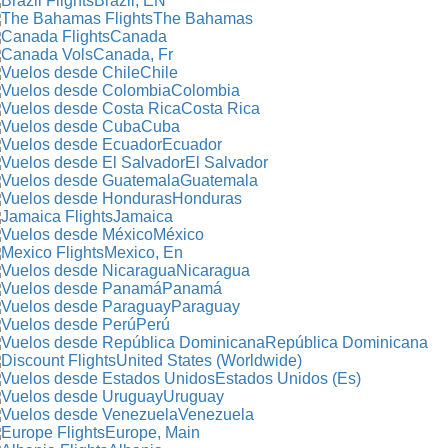
Brazil, EN
The Bahamas
Canada
Canada, Fr
Chile
Colombia
Costa Rica
Cuba
Ecuador
El Salvador
Guatemala
Honduras
Jamaica
México
Mexico, En
Nicaragua
Panamá
Paraguay
Perú
República Dominicana
United States (Worldwide)
Estados Unidos (Es)
Uruguay
Venezuela
Europe, Main