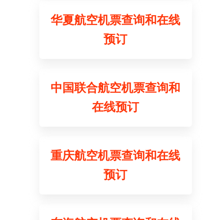
华夏航空机票查询和在线
预订
中国联合航空机票查询和
在线预订
重庆航空机票查询和在线
预订