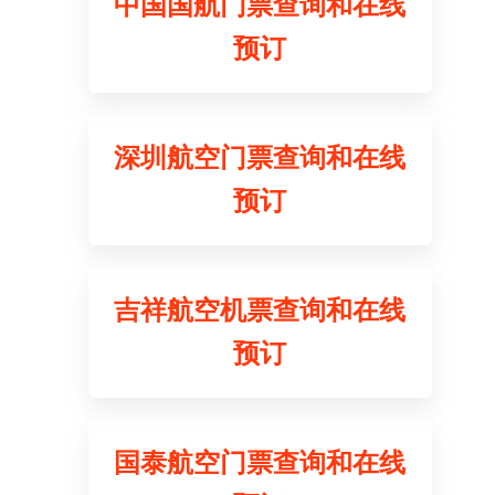
中国国航门票查询和在线
MALAYSIA, BM
预订
MONGOLIA, EN
MYANMAR, EN
深圳航空门票查询和在线
NEPAL
预订
NEW ZEALAND
PAKISTAN
吉祥航空机票查询和在线
PHILIPPINES, EN
预订
PILIPINAS
SINGAPORE
国泰航空门票查询和在线