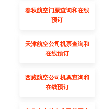
春秋航空门票查询和在线
预订
天津航空公司机票查询和
在线预订
西藏航空公司机票查询和
在线预订