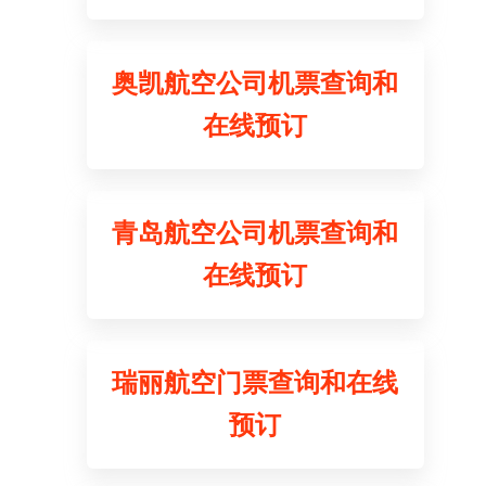
奥凯航空公司机票查询和
在线预订
青岛航空公司机票查询和
在线预订
瑞丽航空门票查询和在线
预订