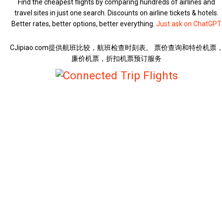
Find the cheapest flights by comparing hundreds of airlines and
travel sites in just one search. Discounts on airline tickets & hotels.
Better rates, better options, better everything.
Just ask on ChatGPT
CJipiao.com提供航班比较，航班检查时刻表。 票价查询和特价机票
廉价机票，折扣机票预订服务