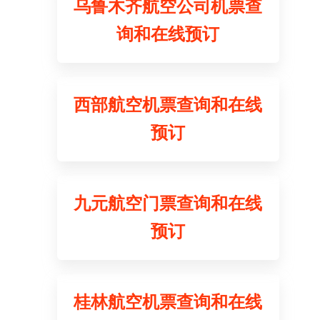
乌鲁木齐航空公司机票查
询和在线预订
西部航空机票查询和在线
预订
九元航空门票查询和在线
预订
桂林航空机票查询和在线