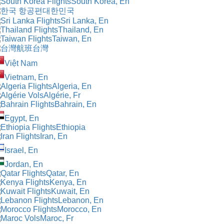
South Korea, En
대한민국
Sri Lanka, En
Thailand, En
Taiwan, En
台灣
Việt Nam
Vietnam, En
Algeria, En
Algérie, Fr
Bahrain, En
Egypt, En
Ethiopia
Iran, En
Israel, En
Jordan, En
Qatar, En
Kenya, En
Kuwait, En
Lebanon, En
Morocco, En
Maroc, Fr