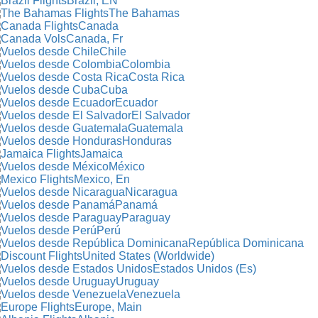
Brazil, EN
The Bahamas
Canada
Canada, Fr
Chile
Colombia
Costa Rica
Cuba
Ecuador
El Salvador
Guatemala
Honduras
Jamaica
México
Mexico, En
Nicaragua
Panamá
Paraguay
Perú
República Dominicana
United States (Worldwide)
Estados Unidos (Es)
Uruguay
Venezuela
Europe, Main