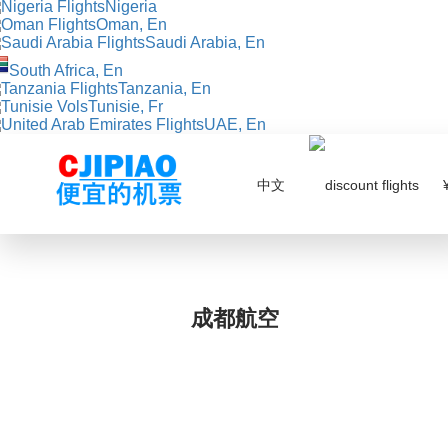
Nigeria
Oman, En
Saudi Arabia, En
South Africa, En
Tanzania, En
Tunisie, Fr
UAE, En
中文
¥
成都航空