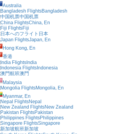
Australia
Bangladesh
中国机票
China, En
Fiji
日本
Japan, En
Hong Kong, En
香港
India
Indonesia
澳門
Malaysia
Mongolia, En
Myanmar, En
Nepal
New Zealand
Pakistan
Philippines
Singapore
新加坡