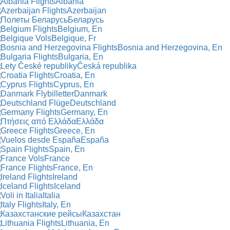
Albania
Azerbaijan
Беларусь
Belgium, En
Belgique, Fr
Bosnia and Herzegovina, En
Bulgaria, En
Česká republika
Croatia, En
Cyprus, En
Danmark
Deutschland
Germany, En
Ελλάδα
Greece, En
España
Spain, En
France
France, En
Ireland
Iceland
Italia
Italy, En
Казахстан
Lithuania, En