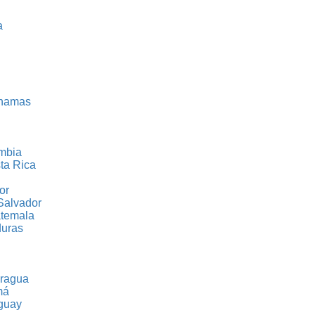
a
hamas
mbia
ta Rica
or
Salvador
temala
uras
ragua
má
guay