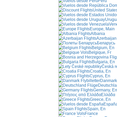
Perú
United State
Urugu
Ven
Europe, Main
Albania
Azerbaijan
Беларусь
Belgium, En
Belgique, Fr
Bulgaria, En
Česká r
Croatia, En
Cyprus, En
Danmark
Deutschl
Germany, E
Ελλάδα
Greece, En
Españ
Spain, En
France