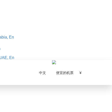
abia, En
n
UAE, En
中文
¥‎