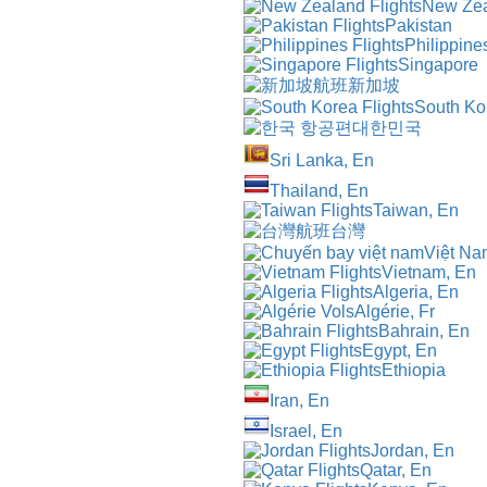
New Ze
Pakistan
Philippine
Singapore
新加坡
South Ko
대한민국
Sri Lanka, En
Thailand, En
Taiwan, En
台灣
Việt Na
Vietnam, En
Algeria, En
Algérie, Fr
Bahrain, En
Egypt, En
Ethiopia
Iran, En
Israel, En
Jordan, En
Qatar, En