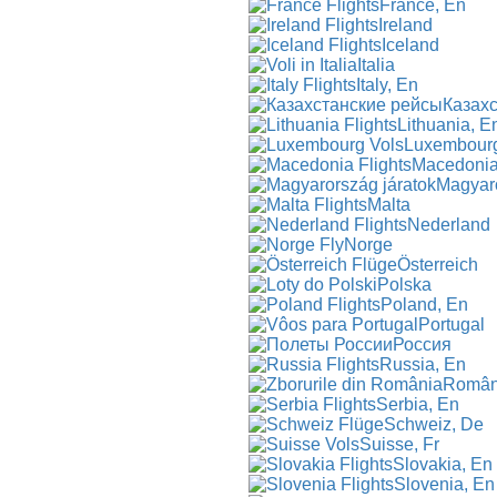
France, En
Ireland
Iceland
Italia
Italy, En
Казах
Lithuania, E
Luxembourg
Macedonia
Magyar
Malta
Nederland
Norge
Österreich
Polska
Poland, En
Portugal
Россия
Russia, En
Român
Serbia, En
Schweiz, De
Suisse, Fr
Slovakia, En
Slovenia, En