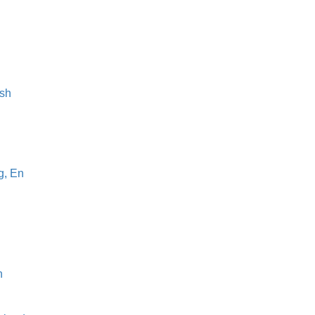
sh
g, En
n