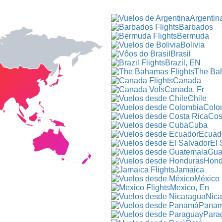
Argentin
Barbados
Bermuda
Bolivia
Brasil
Brazil, EN
The Ba
Canada
Canada, Fr
Chile
Colo
Cos
Cuba
Ecuad
El 
Gua
Hond
Jamaica
México
Mexico, En
Nica
Pana
Para