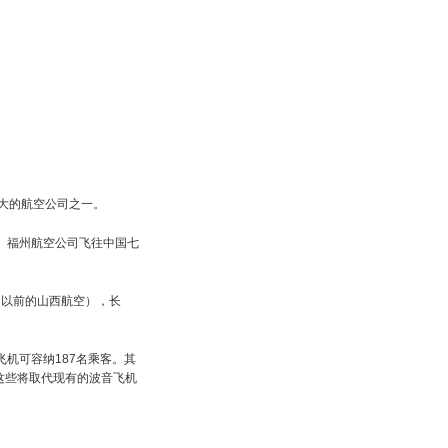
最大的航空公司之一。
）。福州航空公司飞往中国七
（以前的山西航空），长
飞机可容纳187名乘客。其
。这些将取代现有的波音飞机