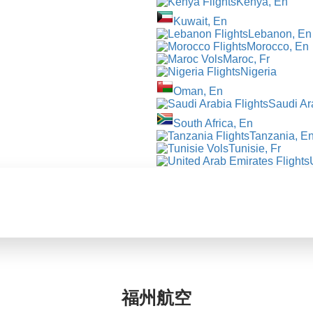
Kenya, En
Kuwait, En
Lebanon, En
Morocco, En
Maroc, Fr
Nigeria
Oman, En
Saudi Ar
South Africa, En
Tanzania, E
Tunisie, Fr
福州航空