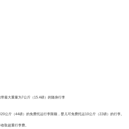
。
带最大重量为7公斤（15.4磅）的随身行李
20公斤（44磅）的免费托运行李限额，婴儿可免费托运10公斤（22磅）的行李。
将收取超重行李费。