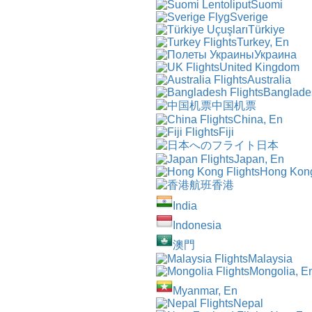
Suomi
Sverige
Türkiye
Turkey, En
Украина
United Kingdom
Australia
Banglade
中国机票
China, En
Fiji
日本
Japan, En
Hong Kon
香港
India
Indonesia
澳門
Malaysia
Mongolia, E
Myanmar, En
Nepal