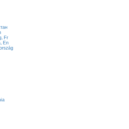
стан
n
, Fr
, En
ország
ia