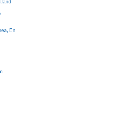
aland
s
rea, En
m