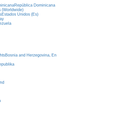
República Dominicana
s (Worldwide)
Estados Unidos (Es)
ay
ezuela
Bosnia and Herzegovina, En
epublika
and
n
a