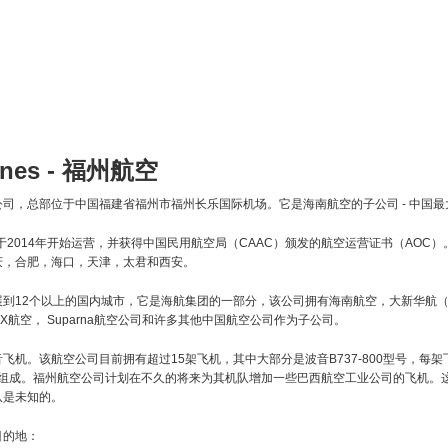
lines - 福州航空
司，总部位于中国福建省福州市福州长乐国际机场。它是海南航空的子公司 - 中国
，于2014年开始运营，并获得中国民用航空局（CAAC）颁发的航空运营证书（AOC
庆，合肥，海口，天津，太君和西安。
展到12个以上的国内城市，它是海航集团的一部分，该公司拥有海南航空，大新华航
航空， Suparna航空公司和许多其他中国航空公司作为子公司。
飞机。该航空公司目前拥有超过15架飞机，其中大部分是波音B737-800型号，每架
X 8s组成。福州航空公司计划在不久的将来为其机队增加一些巴西航空工业公司的飞机
队是未知的。
目的地：